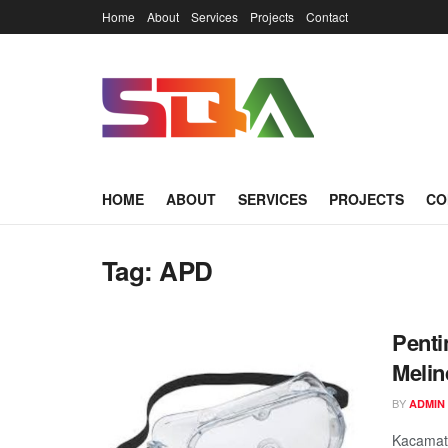
Home
About
Services
Projects
Contact
HOME
ABOUT
SERVICES
PROJECTS
CO
Tag:
APD
Penti
Melin
BY
ADMIN
Kacamata