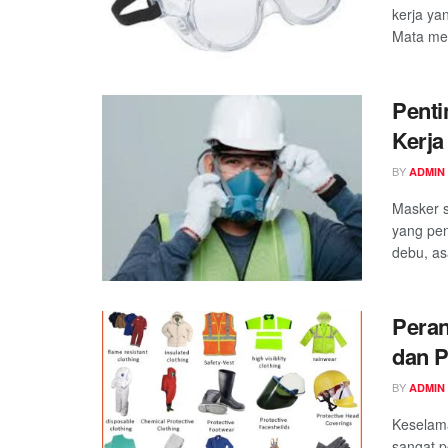
kerja ya
Mata mer
Penti
Kerja
BY
ADMIN
Masker s
yang pen
debu, asa
Pera
dan P
BY
ADMIN
Keselam
sangat p